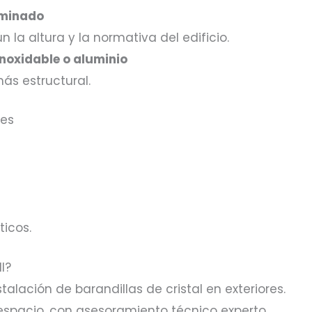
aminado
a altura y la normativa del edificio.
noxidable o aluminio
ás estructural.
res
ticos.
l?
talación de barandillas de cristal en exteriores.
spacio, con asesoramiento técnico experto.