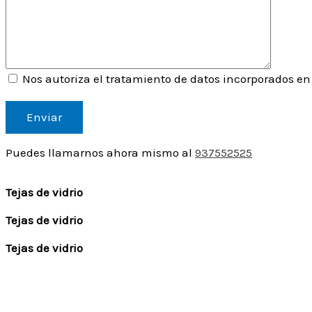
Nos autoriza el tratamiento de datos incorporados en
Por
favor,
deja
este
campo
Puedes llamarnos ahora mismo al
937552525
vacío.
Tejas de vidrio
Tejas de vidrio
Tejas de vidrio